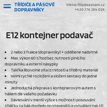
TŘÍDIČE A PÁSOVÉ
Viktor.filip@seznam.cz
DOPRAVNÍKY
+420 776 264 026
E12 kontejner podavač
2 nebo 3 frakce (dopravníky) + oddělené nadsítné
Max. výkon 60 t/hod bez nutnosti plnícího
dopravníku a externí násypky
Takřka libovolné síta (zrnitost) a tříděný materiál
Velmi rychlé rozložení a složení sestavy do jedné
minuty
Jednoduchá přeprava s kontejnerovým autem s
hákem dle vašeho požadavku
Dávkování v menší výšce s možností posouvání
třídičky za hák dopředu po staveništi a vytváření tak tří