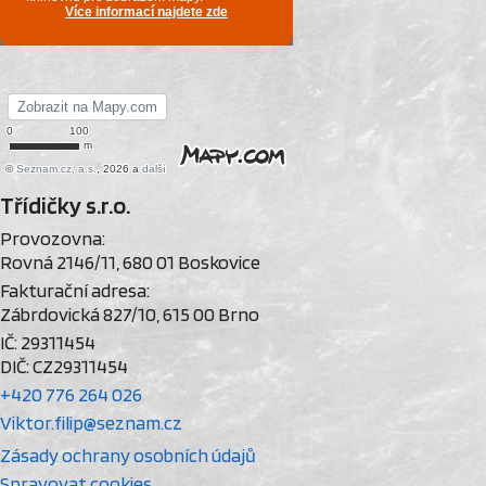
Třídičky s.r.o.
Provozovna:
Rovná 2146/11, 680 01 Boskovice
Fakturační adresa:
Zábrdovická 827/10, 615 00 Brno
IČ: 29311454
DIČ: CZ29311454
+420 776 264 026
Viktor.filip@seznam.cz
Zásady ochrany osobních údajů
Spravovat cookies