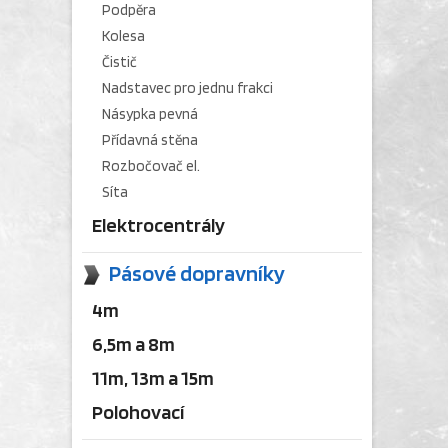
Podpěra
Kolesa
Čistič
Nadstavec pro jednu frakci
Násypka pevná
Přídavná stěna
Rozbočovač el.
Síta
Elektrocentrály
Pásové dopravníky
4m
6,5m a 8m
11m, 13m a 15m
Polohovací