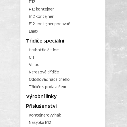
P12
P12 kontejner
E12 kontejner
E12 kontejner podavač
Lmax
Třídiče speciální
Hrubotřídič - lom
C11
Vmax
Nerezové třídiče
Oddělovač nadsítného
Třídiče s podavačem
Výrobní linky
Příslušenství
Kontejnerový hák
Násypka E12