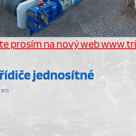
te prosím na nový web www.tri
řídiče jednosítné
P11