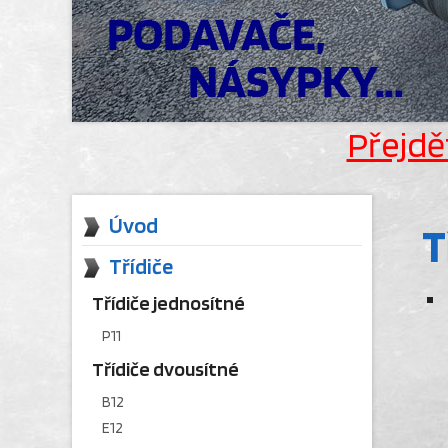
Přejdě
Úvod
T
Třídiče
Třídiče jednosítné
P11
Třídiče dvousítné
B12
E12